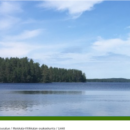
lousalue
/
Moiskala-Vitikkalan osakaskunta
/
Linkit