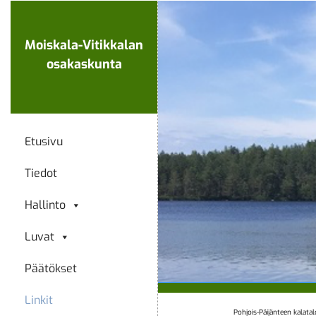
Ohita
navigaatio
Moiskala-Vitikkalan
osakaskunta
Etusivu
Tiedot
Hallinto
Luvat
Päätökset
Linkit
Pohjois-Päijänteen kalata