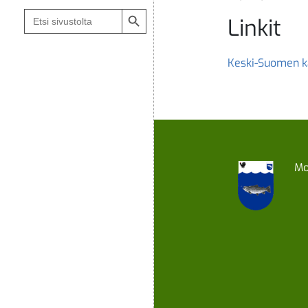
Search Button
Search
Linkit
for:
Keski-Suomen k
Mo