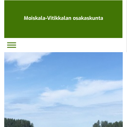
Ohita
navigaatio
Moiskala-Vitikkalan osakaskunta