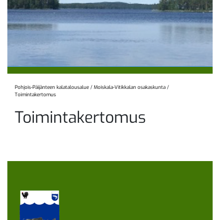
Pohjois-Päijänteen kalatalousalue
/
Moiskala-Vitikkalan osakaskunta
/
Toimintakertomus
Toimintakertomus