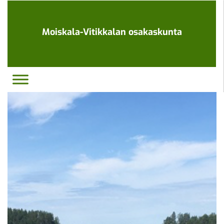
Ohita
navigaatio
Moiskala-Vitikkalan osakaskunta