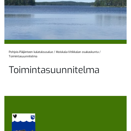
Pohjois-Päijänteen kalatalousalue
/
Moiskala-Vitikkalan osakaskunta
/
Toimintasuunnitelma
Toimintasuunnitelma