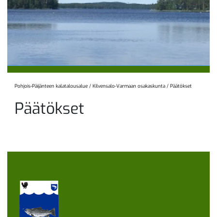
Pohjois-Päijänteen kalatalousalue
/
Kilvensalo-Varmaan osakaskunta
/
Päätökset
Päätökset