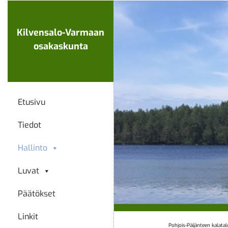
Ohita
navigaatio
Kilvensalo-Varmaan
osakaskunta
Etusivu
Tiedot
Hallinto
Luvat
Päätökset
Linkit
Pohjois-Päijänteen kalata