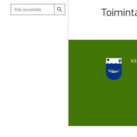
Search Button
Search
Toimint
for:
Ki