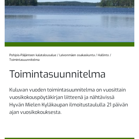
Pohjois-Päijänteen kalatalousalue
/
Leivonmäen osakaskunta
/
Hallinto
/
Toimintasuunnitelma
Toimintasuunnitelma
Kuluvan vuoden toimintasuunnitelma on vuosittain
vuosikokouspöytäkirjan liitteenä ja nähtävissä
Hyvän Mielen Kyläkaupan ilmoitustaululla 21 päivän
ajan vuosikokouksesta.