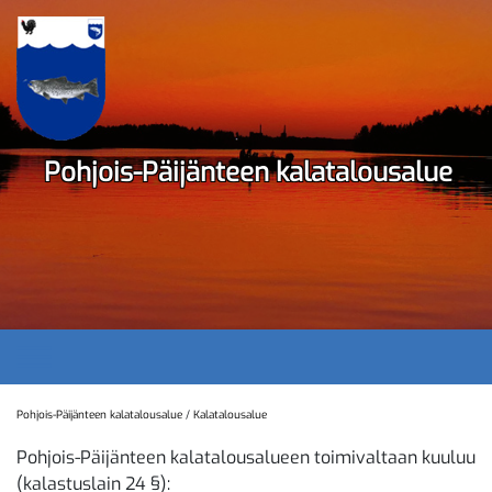
Ohita
navigaatio
Pohjois-Päijänteen kalatalousalue
Pohjois-Päijänteen kalatalousalue
/
Kalatalousalue
Pohjois-Päijänteen kalatalousalueen toimivaltaan kuuluu
(kalastuslain 24 §):