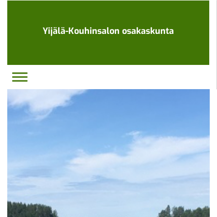
Ohita
navigaatio
Yijälä-Kouhinsalon osakaskunta