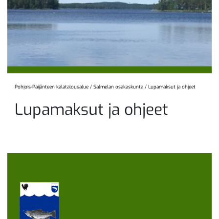
Pohjois-Päijänteen kalatalousalue
/
Salmelan osakaskunta
/
Lupamaksut ja ohjeet
Lupamaksut ja ohjeet