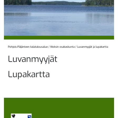
Pohjois-Päijänteen kalatalousalue
/
Moksin osakaskunta
/
Luvanmyyjät ja lupakartta
Luvanmyyjät
Lupakartta