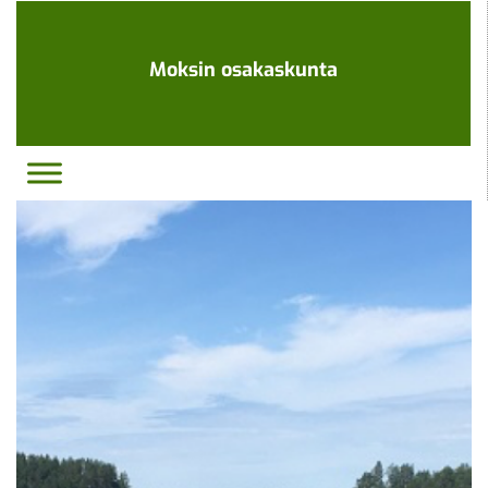
Ohita
navigaatio
Moksin osakaskunta