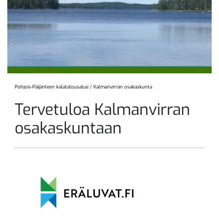
Pohjois-Päijänteen kalatalousalue
/
Kalmanvirran osakaskunta
Tervetuloa Kalmanvirran
osakaskuntaan