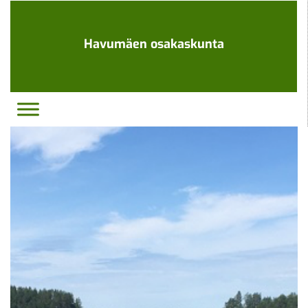
Ohita
navigaatio
Havumäen osakaskunta